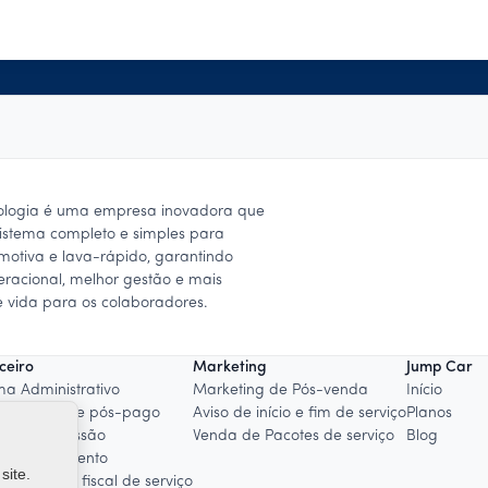
ologia é uma empresa inovadora que
istema completo e simples para
omotiva e lava-rápido, garantindo
peracional, melhor gestão e mais
 vida para os colaboradores.
ceiro
Marketing
Jump Car
ma Administrativo
Marketing de Pós-venda
Início
o de Cliente pós-pago
Aviso de início e fim de serviço
Planos
ão de Comissão
Venda de Pacotes de serviço
Blog
a de Pagamento
site.
ão de nota fiscal de serviço