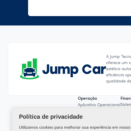
A Jump Tecn
oferece um s
estética aut
eficiência o
qualidade de
Operação
Finan
Siste
Aplicativo Operacional
Gestã
Checklist de Avarias
Política de privacidade
Gest
Sistema OCR
Folh
Controle de estoque
Utilizamos cookies para melhorar sua experiência em nosso 
Emiss
Agendamento