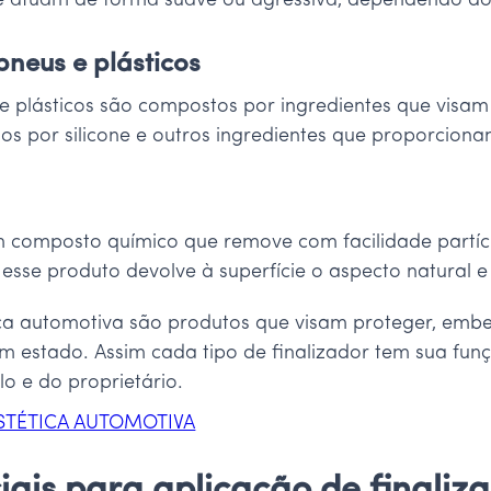
e atuam de forma suave ou agressiva, dependendo do 
neus e plásticos
 plásticos são compostos por ingredientes que visam 
tos por silicone e outros ingredientes que proporciona
 composto químico que remove com facilidade partícul
sse produto devolve à superfície o aspecto natural e or
ica automotiva são produtos que visam proteger, embel
m estado. Assim cada tipo de finalizador tem sua funç
o e do proprietário.
ESTÉTICA AUTOMOTIVA