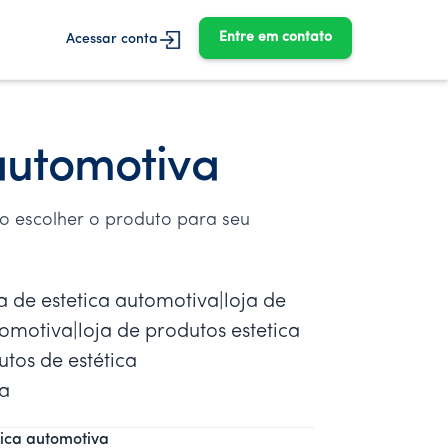
Entre em contato
Acessar conta
automotiva
o escolher o produto para seu
a de estetica automotiva|loja de
omotiva|loja de produtos estetica
tos de estética
va
tica automotiva