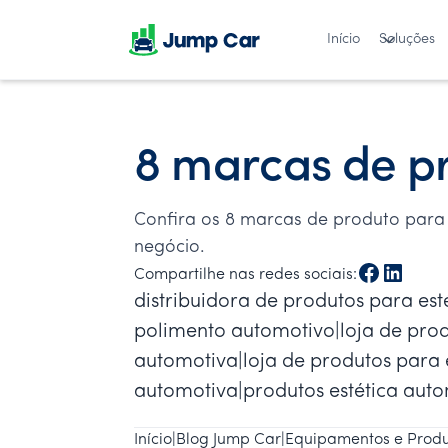
Início
Soluções
8 marcas de pr
Confira os 8 marcas de produto para
negócio.
Compartilhe nas redes sociais:
distribuidora de produtos para est
polimento automotivo|loja de prod
automotiva|loja de produtos para e
automotiva|produtos estética aut
Início
|
Blog Jump Car
|
Equipamentos e Produ