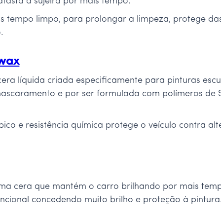
afasta a sujeira por mais tempo.
is tempo limpo, para prolongar a limpeza, protege d
.
 wax
ra líquida criada especificamente para pinturas escu
 mascaramento e por ser formulada com polímeros de S
ico e resistência química protege o veículo contra alt
é uma cera que mantém o carro brilhando por mais tem
uncional concedendo muito brilho e proteção à pintura