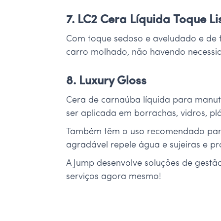
7. LC2 Cera Líquida Toque Li
Com toque sedoso e aveludado e de fá
carro molhado, não havendo necessid
8. Luxury Gloss
Cera de carnaúba líquida para manute
ser aplicada em borrachas, vidros, plá
Também têm o uso recomendado para v
agradável repele água e sujeiras e p
A Jump desenvolve soluções de gestã
serviços agora mesmo!