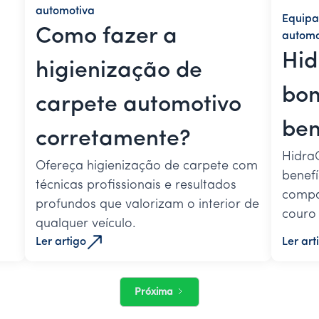
automotiva
Equipa
Como fazer a
automo
Hid
higienização de
bom
carpete automotivo
ben
corretamente?
Hidra
Ofereça higienização de carpete com
benefí
técnicas profissionais e resultados
compar
profundos que valorizam o interior de
couro 
qualquer veículo.
Ler artigo
Ler art
Próxima