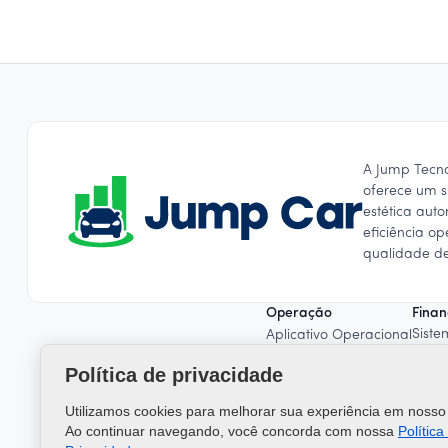
A Jump Tecn
oferece um s
estética aut
eficiência o
qualidade de
Operação
Finan
Siste
Aplicativo Operacional
Gestã
Checklist de Avarias
Política de privacidade
Gest
Sistema OCR
Folh
Controle de estoque
Utilizamos cookies para melhorar sua experiência em nosso 
Emiss
Agendamento
Ao continuar navegando, você concorda com nossa
Política
Orçamento