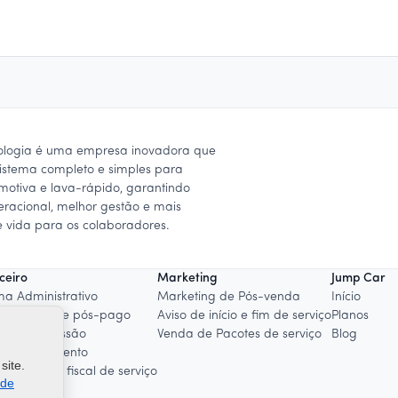
ologia é uma empresa inovadora que
istema completo e simples para
omotiva e lava-rápido, garantindo
peracional, melhor gestão e mais
 vida para os colaboradores.
ceiro
Marketing
Jump Car
ma Administrativo
Marketing de Pós-venda
Início
o de Cliente pós-pago
Aviso de início e fim de serviço
Planos
ão de Comissão
Venda de Pacotes de serviço
Blog
a de Pagamento
site.
ão de nota fiscal de serviço
 de