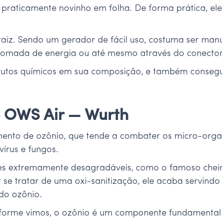
 praticamente novinho em folha. De forma prática, ele
 raiz. Sendo um gerador de fácil uso, costuma ser m
tomada de energia ou até mesmo através do conector 
rodutos químicos em sua composição, e também consegu
o OWS Air — Wurth
ento de ozônio, que tende a combater os micro-orga
vírus e fungos.
es extremamente desagradáveis, como o famoso cheir
or se tratar de uma oxi-sanitização, ele acaba servin
do ozônio.
forme vimos, o ozônio é um componente fundamental p