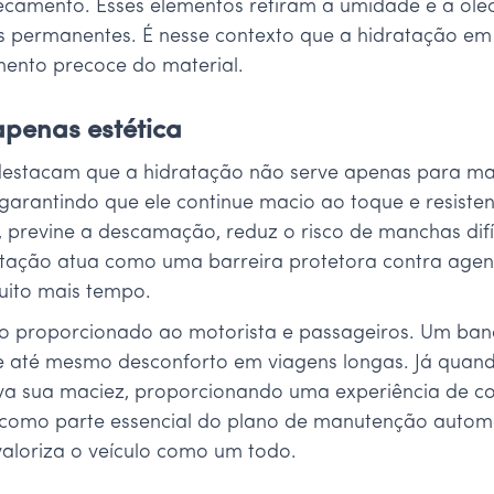
camento. Esses elementos retiram a umidade e a oleos
as permanentes. É nesse contexto que a hidratação em
imento precoce do material.
apenas estética
a destacam que a hidratação não serve apenas para ma
garantindo que ele continue macio ao toque e resisten
 previne a descamação, reduz o risco de manchas difíc
ratação atua como uma barreira protetora contra age
muito mais tempo.
to proporcionado ao motorista e passageiros. Um ban
e até mesmo desconforto em viagens longas. Já quan
erva sua maciez, proporcionando uma experiência de 
a como parte essencial do plano de manutenção auto
aloriza o veículo como um todo.