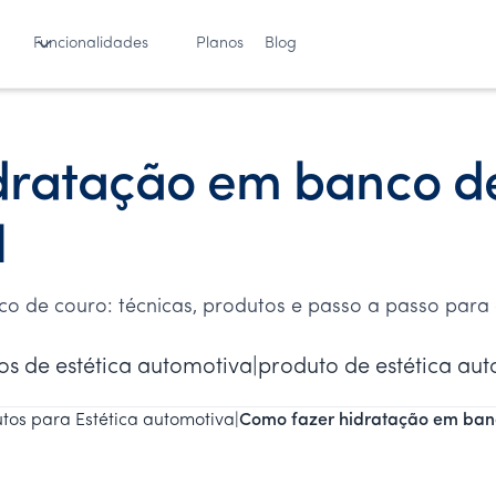
Funcionalidades
Planos
Blog
dratação em banco d
l
 de couro: técnicas, produtos e passo a passo para c
tos de estética automotiva|produto de estética au
tos para Estética automotiva
|
Como fazer hidratação em banc