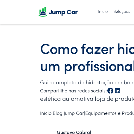
Início
Soluções
Como fazer hi
um profissiona
Guia completo de hidratação em banco
Compartilhe nas redes sociais:
estética automotiva|loja de produ
Início
|
Blog Jump Car
|
Equipamentos e Produ
Gustavo Cabral