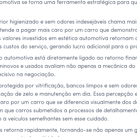
tomotiva se torna uma ferramenta estratégica para q
erior higienizado e sem odores indesejáveis chama mai
r tende a pagar mais caro por um carro que demonstr
s valores investidos em estética automotiva retornam 
 custos do serviço, gerando lucro adicional para o pro
o automotiva está diretamente ligado ao retorno fin
minovos e usados avaliam não apenas a mecânica do
decisivo na negociação.
rotegida por vitrificação, bancos limpos e sem odores,
ensação de zelo e manutenção em dia. Essa percepção e
aro por um carro que se diferencia visualmente dos 
m que carros submetidos a processos de detalhament
 a veículos semelhantes sem esse cuidado.
iços retorna rapidamente, tornando-se não apenas um 