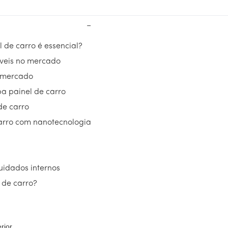
−
 de carro é essencial?
íveis no mercado
o mercado
pa painel de carro
de carro
carro com nanotecnologia
s
a
uidados internos
 de carro?