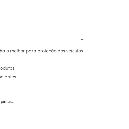
−
lha o melhor para proteção dos veículos
rodutos
selantes