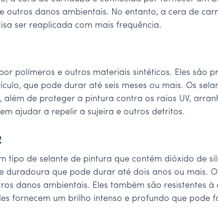
V e outros danos ambientais. No entanto, a cera de 
cisa ser reaplicada com mais frequência.
 por polímeros e outros materiais sintéticos. Eles sã
culo, que pode durar até seis meses ou mais. Os selan
, além de proteger a pintura contra os raios UV, arra
 ajudar a repelir a sujeira e outros detritos.
2
m tipo de selante de pintura que contém dióxido de sil
uradoura que pode durar até dois anos ou mais. Os v
utros danos ambientais. Eles também são resistentes à
, eles fornecem um brilho intenso e profundo que pode f