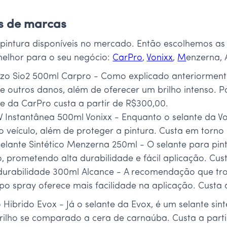
s de marcas
 pintura disponíveis no mercado. Então escolhemos as
 melhor para o seu negócio:
CarPro
,
Vonixx
,
M
enzerna, 
zo Sio2 500ml Carpro - Como explicado anteriormente
 e outros danos, além de oferecer um brilho intenso. P
nte da CarPro custa a partir de R$300,00.
UV Instantânea 500ml Vonixx - Enquanto o selante da Vo
o veículo, além de proteger a pintura. Custa em torno
Selante Sintético Menzerna 250ml - O selante para p
prometendo alta durabilidade e fácil aplicação. Cust
a durabilidade 300ml Alcance - A recomendação que 
ipo spray oferece mais facilidade na aplicação. Custa 
Hibrido Evox - Já o selante da Evox, é um selante sint
ilho se comparado a cera de carnaúba. Custa a parti