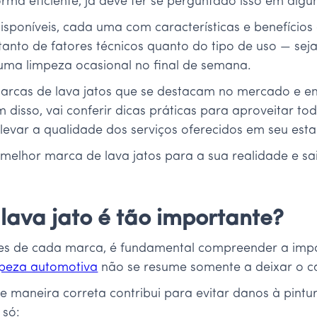
rma eficiente, já deve ter se perguntado isso em al
sponíveis, cada uma com características e benefícios e
nto de fatores técnicos quanto do tipo de uso — seja
 uma limpeza ocasional no final de semana.
 marcas de lava jatos que se destacam no mercado e e
 disso, vai conferir dicas práticas para aproveitar t
levar a qualidade dos serviços oferecidos em seu est
 melhor marca de lava jatos para a sua realidade e s
lava jato é tão importante?
ades de cada marca, é fundamental compreender a im
mpeza automotiva
não se resume somente a deixar o c
de maneira correta contribui para evitar danos à pintu
 só: