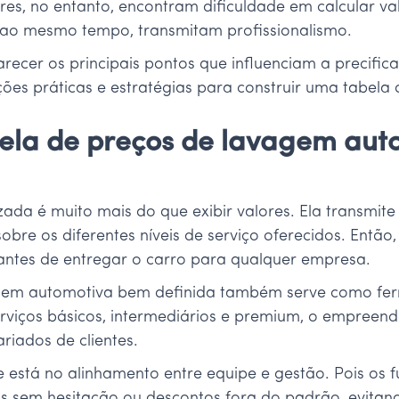
res, no entanto, encontram dificuldade em calcular va
 ao mesmo tempo, transmitam profissionalismo.
larecer os principais pontos que influenciam a precifi
s práticas e estratégias para construir uma tabela de 
bela de preços de lavagem aut
da é muito mais do que exibir valores. Ela transmite p
 sobre os diferentes níveis de serviço oferecidos. En
antes de entregar o carro para qualquer empresa.
agem automotiva bem definida também serve como fer
erviços básicos, intermediários e premium, o empreen
riados de clientes.
e está no alinhamento entre equipe e gestão. Pois os 
s sem hesitação ou descontos fora do padrão, evitand