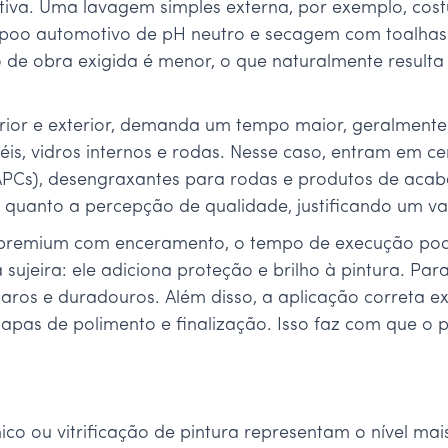
iva. Uma lavagem simples externa, por exemplo, cost
mpoo automotivo de pH neutro e secagem com toalhas 
ão de obra exigida é menor, o que naturalmente result
terior e exterior, demanda um tempo maior, geralmente
éis, vidros internos e rodas. Nesse caso, entram em 
APCs), desengraxantes para rodas e produtos de acaba
 quanto a percepção de qualidade, justificando um val
emium com enceramento, o tempo de execução pode u
sujeira: ele adiciona proteção e brilho à pintura. Par
caros e duradouros. Além disso, a aplicação correta e
apas de polimento e finalização. Isso faz com que o p
ico ou vitrificação de pintura representam o nível ma